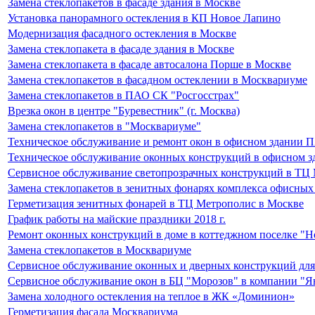
Замена стеклопакетов в фасаде здания в Москве
Установка панорамного остекления в КП Новое Лапино
Модернизация фасадного остекления в Москве
Замена стеклопакета в фасаде здания в Москве
Замена стеклопакета в фасаде автосалона Порше в Москве
Замена стеклопакетов в фасадном остеклении в Москвариуме
Замена стеклопакетов в ПАО СК "Росгосстрах"
Врезка окон в центре "Буревестник" (г. Москва)
Замена стеклопакетов в "Москвариуме"
Техническое обслуживание и ремонт окон в офисном здании 
Техническое обслуживание оконных конструкций в офисном 
Сервисное обслуживание светопрозрачных конструкций в ТЦ
Замена стеклопакетов в зенитных фонарях комплекса офисн
Герметизация зенитных фонарей в ТЦ Метрополис в Москве
График работы на майские праздники 2018 г.
Ремонт оконных конструкций в доме в коттеджном поселке "Н
Замена стеклопакетов в Москвариуме
Сервисное обслуживание оконных и дверных конструкций для
Сервисное обслуживание окон в БЦ "Морозов" в компании "Я
Замена холодного остекления на теплое в ЖК «Доминион»
Герметизация фасада Москвариума