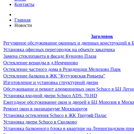
Контакты
Главная
Новости
Заголовок
Регулярное обслуживание оконных и дверных конструкций в 
Установка офисных перегородок на объекте заказчика
Замена стеклопакета в фасаде Кунцево Плаза
Остекление веранды в д.Немчиново
Остекление частного дома в Резиденции Мелихово Парк
Остекление балкона в ЖК "Кутузовская Ривьера"
Изготовление и установка структурной двери
Обслуживание и ремонт алюминиевых окон Schuco в БЦ Легио
Установка входной двери Schuco ADS. 70.HD
Ежегодное обслуживание окон и дверей в БЦ Морозов в Моск
Ремонт окон в океанариуме Москвариум
Установка остекления Schuco в ЖК Триумф Палас
Установка двери Schuco в Сколково
Установка балконного блока в квартире на Ленинградском про